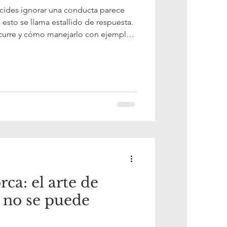
ides ignorar una conducta parece
sto se llama estallido de respuesta.
curre y cómo manejarlo con ejemplos
. La clave está en la consistencia:
e ayudarte a no rendirte antes de
ca: el arte de
e no se puede