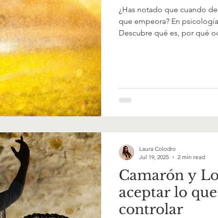
¿Has notado que cuando dec
que empeora? En psicología e
Descubre qué es, por qué o
prácticos de la vida cotidiana
entender este fenómeno pued
tiempo.
Laura Colodro
Jul 19, 2025
2 min read
Camarón y Lor
aceptar lo qu
controlar