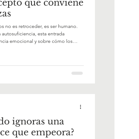
cepto que conviene
zas
os no es retroceder, es ser humano.
 autosuficiencia, esta entrada
ncia emocional y sobre cómo los
 sostienen, nos moldean y nos dan
do ignoras una
ece que empeora?