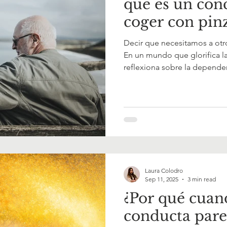
qué es un con
coger con pin
Decir que necesitamos a otr
En un mundo que glorifica la
reflexiona sobre la depende
vínculos que cultivamos nos
sentido.
Laura Colodro
Sep 11, 2025
3 min read
¿Por qué cuan
conducta par