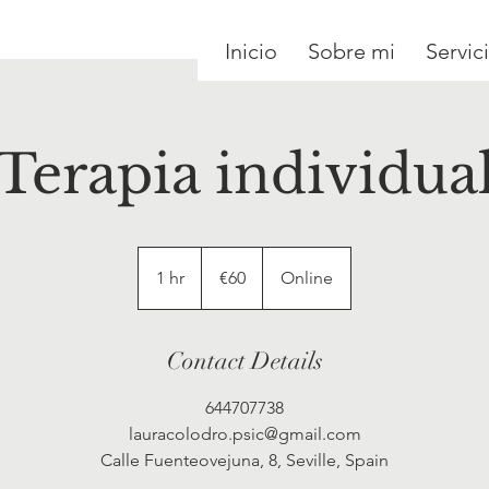
Inicio
Sobre mi
Servic
Terapia individua
60
euros
1 hr
1
€60
Online
h
Contact Details
644707738
lauracolodro.psic@gmail.com
Calle Fuenteovejuna, 8, Seville, Spain