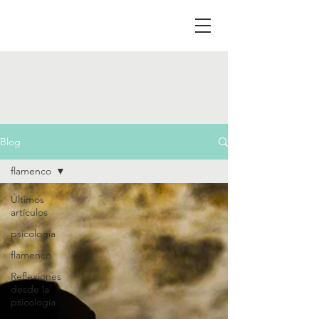
Blog
flamenco
Últimos
artículos
psicología
flamenco
Reflexiones
desde la
psicología